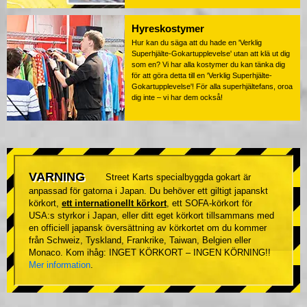
Hyreskostymer
Hur kan du säga att du hade en 'Verklig
Superhjälte-Gokartupplevelse' utan att klä ut dig
som en? Vi har alla kostymer du kan tänka dig
för att göra detta till en 'Verklig Superhjälte-
Gokartupplevelse'! För alla superhjältefans, oroa
dig inte – vi har dem också!
VARNING
Street Karts specialbyggda gokart är
anpassad för gatorna i Japan. Du behöver ett giltigt japanskt
körkort,
ett internationellt körkort
, ett SOFA-körkort för
USA:s styrkor i Japan, eller ditt eget körkort tillsammans med
en officiell japansk översättning av körkortet om du kommer
från Schweiz, Tyskland, Frankrike, Taiwan, Belgien eller
Monaco. Kom ihåg: INGET KÖRKORT – INGEN KÖRNING!!
Mer information
.