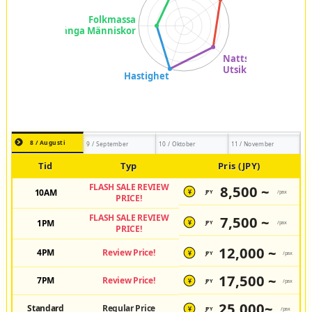
8 / Augusti
9 / September
10 / Oktober
11 / November
Tid
Typ
Pris (JPY)
FLASH SALE REVIEW
8,500 ~
10AM
JPY
/pax
¥
PRICE!
FLASH SALE REVIEW
7,500 ~
1PM
JPY
/pax
¥
PRICE!
12,000 ~
4PM
Review Price!
JPY
/pax
¥
17,500 ~
7PM
Review Price!
JPY
/pax
¥
25,000~
Standard
Regular Price
JPY
/pax
¥