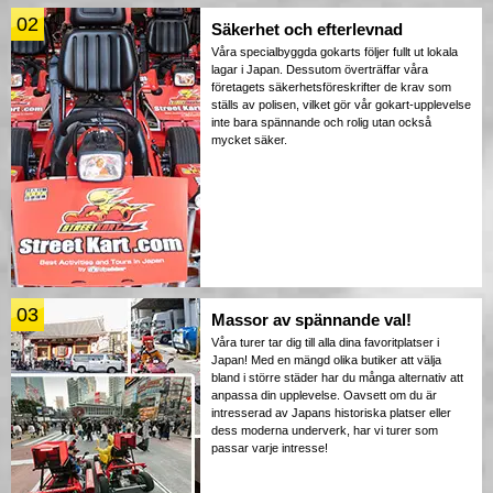
02
Säkerhet och efterlevnad
Våra specialbyggda gokarts följer fullt ut lokala
lagar i Japan. Dessutom överträffar våra
företagets säkerhetsföreskrifter de krav som
ställs av polisen, vilket gör vår gokart-upplevelse
inte bara spännande och rolig utan också
mycket säker.
03
Massor av spännande val!
Våra turer tar dig till alla dina favoritplatser i
Japan! Med en mängd olika butiker att välja
bland i större städer har du många alternativ att
anpassa din upplevelse. Oavsett om du är
intresserad av Japans historiska platser eller
dess moderna underverk, har vi turer som
passar varje intresse!