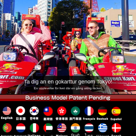
Företag
Boka
Byt butik
Tokyo Shinagawa
Tokyo Akihabara#1
Tokyo Akihabara#2
Tokyo Shibuya
Tokyo Shibuya Annex
Tokyo Bay
Tokyo Asakusa
Osaka
Okinawa
Ta dig an en gokarttur genom Tokyo!
En upplevelse för livet där en gång aldrig räcker!