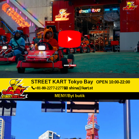
STREET KART Tokyo Bay
OPEN 10:00-22:00
📞+81-80-2277-2277
📧
shina@kart.st
MENY/Byt butik
HEM
Om oss
Specifikationer
Pris
Hitta hit
Röster
FAQ