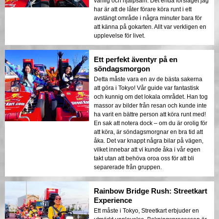
vänlig och hjälpsam. Det enda förslaget jag
har är att de låter förare köra runt i ett
avstängt område i några minuter bara för
att känna på gokarten. Allt var verkligen en
upplevelse för livet.
Ett perfekt äventyr på en
söndagsmorgon
Detta måste vara en av de bästa sakerna
att göra i Tokyo! Vår guide var fantastisk
och kunnig om det lokala området. Han tog
massor av bilder från resan och kunde inte
ha varit en bättre person att köra runt med!
En sak att notera dock – om du är orolig för
att köra, är söndagsmorgnar en bra tid att
åka. Det var knappt några bilar på vägen,
vilket innebar att vi kunde åka i vår egen
takt utan att behöva oroa oss för att bli
separerade från gruppen.
Rainbow Bridge Rush: Streetkart
Experience
Ett måste i Tokyo, Streetkart erbjuder en