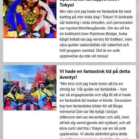
Tokyo!
Min vän och jag hade en fantastisk tid med
karting på min sista dag i Tokyo! Vi ändrade
vår bokning i sista minuten, och personalen
var mycket tillmötesgående. Om du vill ha
en kvällsslot över Rainbow Bridge, boka
tidigt! Initialt var jag nervös för trafiken, men
våra guider säkerställde vår säkerhet och
höll gruppen samlad. Det är en unik
upplevelse du inte vill missa!
Vi hade en fantastisk tid på detta
äventyr!
"Min bror och jag hade turen att ha en
otrolig tur. Vår guide var fantastisk – hon
var så engagerande och såg till att vi hade
en fantastisk tid medan vi körde. Dessutom
tog hon fantastiska bilder för att fånga
minnena! Det var lite kyligt i början
(eftersom det var december och allt), men
att klä sig varmt gjorde det njutbart, och att
köra runt i det fria i Tokyo var en så unik
upplevelse. Vi skulle definitivt göra detta