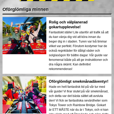
Oförglömliga minnen
Rolig och välplanerad
gokartupplevelse!
Fantastiskt ställe! Lite utanför all trafik så att
du kan vänja dig vid att köra innan du
beger dig in i staden. Turen var två timmar
vilket var perfekt. Förutom kostymer har de
också regnkläder för dåligt väder och
solglasögon för bättre dagar. Vår guide var
fenomenal både på att ge instruktioner och
dra några skämt. Kan definitivt
rekommenderas!
Oförglömligt smekmånadäventyr!
Hade en helt fantastisk tid på vår tur med
vår guide! Vi firar slutet på vår smekmånad,
och detta var det bästa sättet att avsluta
den! Vi fick se fantastiska sevärdheter som
Tokyo Tower och Rainbow Bridge. Gokart
är ETT MÅSTE när du är i Tokyo, och vi kan