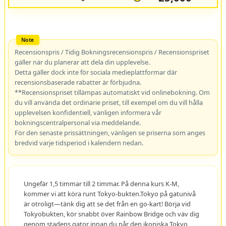
Recensionspris / Tidig Bokningsrecensionspris / Recensionspriset
gäller när du planerar att dela din upplevelse.
Detta gäller dock inte för sociala medieplattformar där
recensionsbaserade rabatter är förbjudna.
**Recensionspriset tillämpas automatiskt vid onlinebokning. Om
du vill använda det ordinarie priset, till exempel om du vill hålla
upplevelsen konfidentiell, vänligen informera vår
bokningscentralpersonal via meddelande.
För den senaste prissättningen, vänligen se priserna som anges
bredvid varje tidsperiod i kalendern nedan.
Ungefär 1,5 timmar till 2 timmar. På denna kurs K-M,
kommer vi att köra runt Tokyo-bukten.Tokyo på gatunivå
är otroligt—tänk dig att se det från en go-kart! Börja vid
Tokyobukten, kör snabbt över Rainbow Bridge och väv dig
genom stadens gator innan du når den ikoniska Tokyo