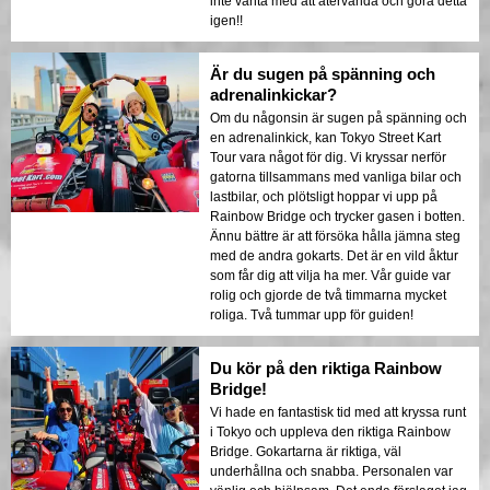
inte vänta med att återvända och göra detta
igen!!
Är du sugen på spänning och
adrenalinkickar?
Om du någonsin är sugen på spänning och
en adrenalinkick, kan Tokyo Street Kart
Tour vara något för dig. Vi kryssar nerför
gatorna tillsammans med vanliga bilar och
lastbilar, och plötsligt hoppar vi upp på
Rainbow Bridge och trycker gasen i botten.
Ännu bättre är att försöka hålla jämna steg
med de andra gokarts. Det är en vild åktur
som får dig att vilja ha mer. Vår guide var
rolig och gjorde de två timmarna mycket
roliga. Två tummar upp för guiden!
Du kör på den riktiga Rainbow
Bridge!
Vi hade en fantastisk tid med att kryssa runt
i Tokyo och uppleva den riktiga Rainbow
Bridge. Gokartarna är riktiga, väl
underhållna och snabba. Personalen var