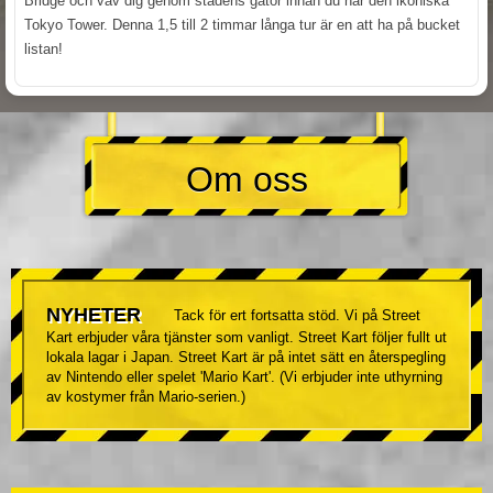
Bridge och väv dig genom stadens gator innan du når den ikoniska
Tokyo Tower. Denna 1,5 till 2 timmar långa tur är en att ha på bucket
listan!
Om oss
NYHETER
Tack för ert fortsatta stöd. Vi på Street
Kart erbjuder våra tjänster som vanligt. Street Kart följer fullt ut
lokala lagar i Japan. Street Kart är på intet sätt en återspegling
av Nintendo eller spelet 'Mario Kart'. (Vi erbjuder inte uthyrning
av kostymer från Mario-serien.)