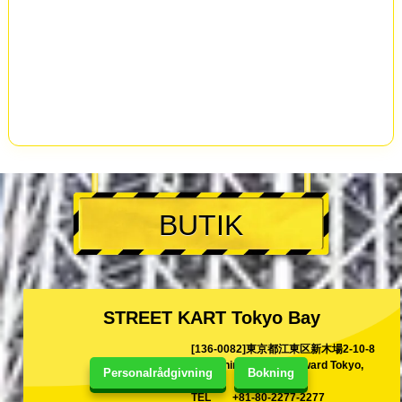
BUTIK
STREET KART Tokyo Bay
[136-0082]東京都江東区新木場2-10-8
2-10 Shinkiba Koutoh ward Tokyo,
Personalrådgivning
Bokning
Japan
TEL
+81-80-2277-2277