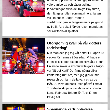
utmärkt upplevelse. Bokningsprocessen är
välorganiserad och sätter tydliga
förväntningar. Vi valde Tokyo Bay-turen,
den längsta rutten som maximerar farten
vid Rainbow Bridge, medan
stadskörningen är långsammare på grund
av trafik. Att boka i förväg rekommenderas,
särskilt för kvällsplatser.
Oförglömlig kväll på vår dotters
födelsedag!
Min man och jag tog vår dotter till Japan i 3
veckor för hennes 25-årsdag! Vi hade en
fantastisk tid och skulle definitivt åka igen!
En av de saker vi absolut ville göra i Tokyo
var "Street Kart!" Det finns några olika
kartföretag runt om, men jag gjorde min
research och fann detta vara ett av de
BÄSTA! Vi valde nattkursen på två timmar.
Trodde de skojade när de sa att vi skulle
korsa Rainbow Bridge 😄. Tack för en
trevlig tid!
Spännande kartupplevelse i