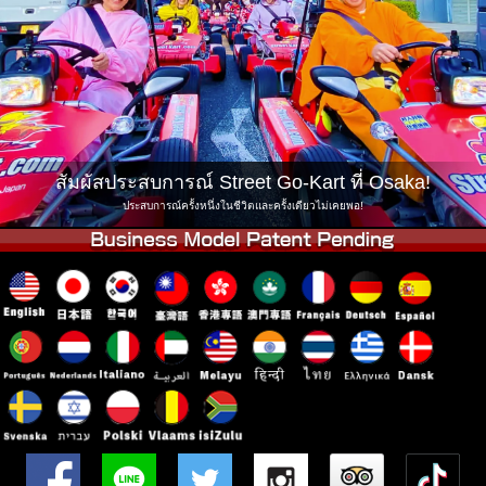
บริษัท
การจอง
เปลี่ยนสาขา
Tokyo Shinagawa
Tokyo Akihabara#1
Tokyo Akihabara#2
Tokyo Shibuya
Tokyo Shibuya Annex
Tokyo Bay
สัมผัสประสบการณ์ Street Go-Kart ที่ Osaka!
Tokyo Asakusa
Osaka
ประสบการณ์ครั้งหนึ่งในชีวิตและครั้งเดียวไม่เคยพอ!
Okinawa