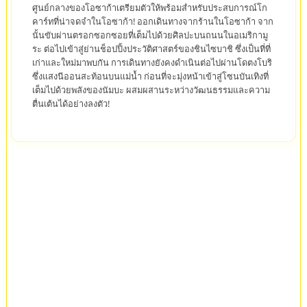
ศูนย์กลางของโอซาก้าเตรียมตัวให้พร้อมสำหรับประสบการณ์โก
คาร์ทที่น่าจดจำในโอซาก้า! ออกเดินทางจากร้านในโอซาก้า จาก
นั้นขับผ่านตรอกซอกซอยที่เต็มไปด้วยศิลปะบนถนนในอเมริกามู
ระ ต่อไปเข้าสู่ย่านช็อปปิ้งประวัติศาสตร์ของชินไซบาชิ ซึ่งเป็นที่ที่
เก่าและใหม่มาพบกัน การเดินทางยังคงดำเนินต่อไปผ่านโดตงโบริ
ซึ่งแสงนีออนสะท้อนบนแม่น้ำ ก่อนที่จะมุ่งหน้าเข้าสู่โซนบันเทิงที่
เต็มไปด้วยพลังของนัมบะ ผสมผสานระหว่างวัฒนธรรมและความ
ตื่นเต้นได้อย่างลงตัว!