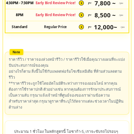
7,800 ~
4:30PM - 7:30PM
Early Bird Review Price!
JPY
/pax
¥
8,500 ~
8PM
Early Bird Review Price!
JPY
/pax
¥
12,000~
Standard
Regular Price
JPY
/pax
¥
ราคารีวิว / ราคาจองล่วงหน้ารีวิว / ราคารีวิวใช้เมื่อคุณวางแผนที่จะแบ่ง
ปันประสบการณ์ของคุณ
อย่างไรก็ตาม สิ่งนี้ไม่ใช้กับแพลตฟอร์มโซเชียลมีเดีย ที่ห้ามส่วนลดตาม
รีวิว
**ราคารีวิวจะถูกใช้โดยอัตโนมัติระหว่างการจองออนไลน์ หากคุณ
ต้องการใช้ราคาปกติ ตัวอย่างเช่น หากคุณต้องการรักษาประสบการณ์
เป็นความลับ กรุณาแจ้งเจ้าหน้าที่ศูนย์จองของเราผ่านข้อความ
สำหรับราคาล่าสุด กรุณาดูราคาที่ระบุไว้ถัดจากแต่ละช่วงเวลาในปฏิทิน
ด้านล่าง
ประมาณ 1 ชั่วโมง ในหลักสูตรนี้ โอซาก้า-S, เราจะขับรถไปรอบๆ