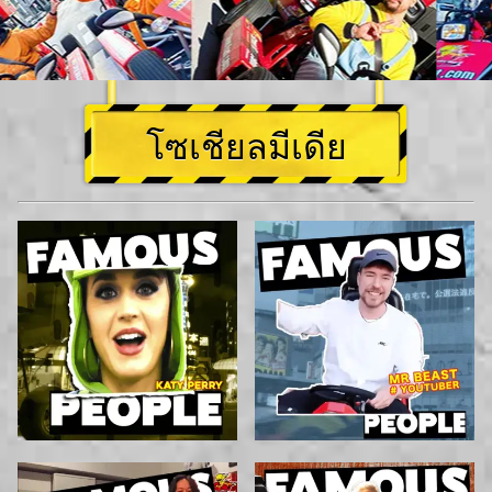
โซเชียลมีเดีย