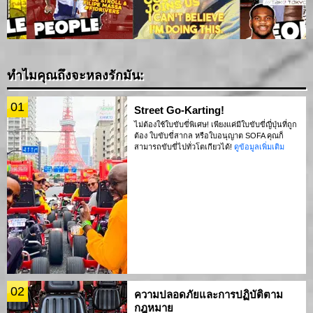
ทำไมคุณถึงจะหลงรักมัน:
01
Street Go-Karting!
ไม่ต้องใช้ใบขับขี่พิเศษ! เพียงแค่มีใบขับขี่ญี่ปุ่นที่ถูก
ต้อง ใบขับขี่สากล หรือใบอนุญาต SOFA คุณก็
สามารถขับขี่ไปทั่วโตเกียวได้!
ดูข้อมูลเพิ่มเติม
02
ความปลอดภัยและการปฏิบัติตาม
กฎหมาย