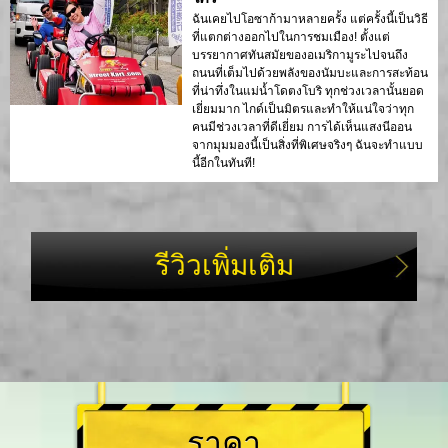
ฉันเคยไปโอซาก้ามาหลายครั้ง แต่ครั้งนี้เป็นวิธี
ที่แตกต่างออกไปในการชมเมือง! ตั้งแต่
บรรยากาศทันสมัยของอเมริกามูระไปจนถึง
ถนนที่เต็มไปด้วยพลังของนัมบะและการสะท้อน
ที่น่าทึ่งในแม่น้ำโดตงโบริ ทุกช่วงเวลานั้นยอด
เยี่ยมมาก ไกด์เป็นมิตรและทำให้แน่ใจว่าทุก
คนมีช่วงเวลาที่ดีเยี่ยม การได้เห็นแสงนีออน
จากมุมมองนี้เป็นสิ่งที่พิเศษจริงๆ ฉันจะทำแบบ
นี้อีกในทันที!
รีวิวเพิ่มเติม
ราคา