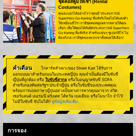
ชุดคอสตูมให้เช่า (Rental
Costumes)
คุณจะบอกได้อย่างไรว่าคุณมี 'ประสบการณ์
SuperHero Go-Karting' ที่แท้จริงโดยไม่ได้แต่งตัว
ให้เหมือนฮีโร่! เรามีชุดคอสตูมหลากหลายให้คุณ
เลือก เพื่อให้คุณได้สัมผัสประสบการณ์ SuperHero
Go-Karting ที่แท้จริง! สำหรับแฟนๆ ซูเปอร์ฮีโร่ ไม่
ต้องกังวล เรามีชุดของพวกเขาทั้งหมดให้เลือก!
คำเตือน
โกคาร์ทสำเพาะของ Street Kart ได้รับการ
ออกแบบมาสำหรับถนนในประเทศญี่ปุ่น คุณจำเป็นต้องมีใบขับขี่
ญี่ปุ่นที่ถูกต้อง หรือ
ใบขับขี่สากล
หรือใบอนุญาตขับขี่ SOFA
สำหรับกองทัพสหรัฐฯ ประจำญี่ปุ่น หรือใบขับขี่ของประเทศคุณ
พร้อมการแปลภาษาญี่ปุ่นอย่างเป็นทางการหากคุณมาจาก สวิต
เซอร์แลนด์ เยอรมนี ฝรั่งเศส ไต้หวัน เบลเยียม หรือโมนาโก จำไว้!
ไม่มีใบขับขี่ ขับไม่ได้!!
ดูข้อมูลเพิ่มเติม
.
การจอง