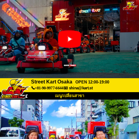
Street Kart Osaka
OPEN 12:00-19:00
📞+81-90-9977-6644
📧
shina@kart.st
เมนู/เปลี่ยนสาขา
หน้าแรก
เกี่ยวกับ
สเปค
ราคา
การเข้าถึง
เสียงจากผู้ใช้
คำถามที่พบบ่อย