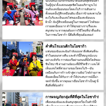
นี่เป็นหนึ่งในกิจกรรมที่น่าตื่นเต้นที่สุดที่ฉันทำ
ในญี่ปุ่น! ตั้งแต่ถนนสุดชิคในอเมริกามูระไป
จนถึงแสงนีออนของโดตงโบริ การเดินทาง
ทั้งหมดนั้นรู้สึกเหมือนฝัน เมื่อเราข้ามสะพานโด
ตงโบริและเห็นแสงไฟของเมืองสะท้อนบน
ผิวน้ำ ฉันรู้สึกเหมือนอยู่ในภาพยนตร์ ไกด์ของ
เรายอดเยี่ยมมาก ทำให้ทุกอย่างราบรื่นและ
สนุกสนาน หากคุณต้องการวิธีใหม่ที่น่าตื่นเต้น
ในการชมโอซาก้า นี่คือสิ่งที่คุณต้องลอง!
ค่ำคืนโรแมนติกในโอซาก้า
แฟนของฉันและฉันกำลังมองหาสิ่งพิเศษที่จะ
ทำในตอนกลางคืน และทัวร์นี้ก็สมบูรณ์แบบ
อย่างแท้จริง การล่องเรือผ่านถนนที่มีสไตล์ของ
ชินไซบาชิ ผ่านย่านนัมบะที่มีชีวิตชีวา และได้
เห็นแสงไฟที่สวยงามของโดทงโบริ—มัน
เหมือนกับการก้าวเข้าสู่ความฝัน! ไกด์ถ่ายภาพ
ที่ยอดเยี่ยมให้กับเรา ทำให้ประสบการณ์นี้น่า
จดจำยิ่งขึ้น หากคุณมาเยือนโอซาก้าเป็นคู่ นี่
คือสิ่งที่ต้องทำ!
การผจญภัยกลุ่มที่ดีที่สุดในโอซาก้า!
เพื่อนของฉันและฉันสนุกสุดเหวี่ยงในทัวร์นี้!