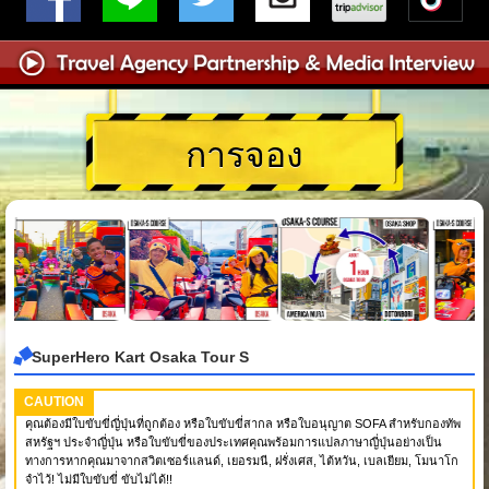
การจอง
SuperHero Kart Osaka Tour S
CAUTION
คุณต้องมีใบขับขี่ญี่ปุ่นที่ถูกต้อง หรือใบขับขี่สากล หรือใบอนุญาต SOFA สำหรับกองทัพ
สหรัฐฯ ประจำญี่ปุ่น หรือใบขับขี่ของประเทศคุณพร้อมการแปลภาษาญี่ปุ่นอย่างเป็น
ทางการหากคุณมาจากสวิตเซอร์แลนด์, เยอรมนี, ฝรั่งเศส, ไต้หวัน, เบลเยียม, โมนาโก
จำไว้! ไม่มีใบขับขี่ ขับไม่ได้!!