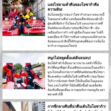
แสงไฟยามค่ำคืนของโอซาก้าคือ
ความฝัน!
ฉันไม่เคยรู้มาก่อนว่าโอซาก้าสวยงามขนาดนี้
ในตอนกลางคืน! แสงนีออนที่สะท้อนบนผิวน้ำ
ผู้คนที่เชียร์เราในโดตงโบริ และบรรยากาศที่
ทันสมัยและเย็นสบายของชินไซบาชิ—มัน
เหมือนกับการก้าวเข้าสู่เมืองในอนาคต ไกด์ก็
ยอดเยี่ยม ทำให้การเดินทางสนุกและมีส่วนร่วม
ฉันขอแนะนำสิ่งนี้ให้กับทุกคนที่ต้องการเห็นโอ
ซาก้าจากมุมมองใหม่ๆ!
สนุกไม่หยุดตั้งแต่ต้นจนจบ!
ฉันได้ทำทัวร์เมืองมามากมาย แต่ทัวร์นี้เป็น
ทัวร์ที่สนุกที่สุด! ตั้งแต่ศิลปะบนถนนในอเมริกา
มูระไปจนถึงบรรยากาศที่ทันสมัยของชินไซบา
ชิและพลังงานที่เต็มไปด้วยชีวิตชีวาของโดตง
โบริ การนั่งรถคาร์ททำให้เห็นเมืองในมุมมอง
ใหม่ และไกด์ก็ทำให้มันดียิ่งขึ้นด้วยเคล็ดลับ
ท้องถิ่นที่ยอดเยี่ยม หากคุณรักการผจญภัย อย่า
พลาดทัวร์นี้!
การขี่กลางคืนที่น่าตื่นเต้นในโอซาก้า!