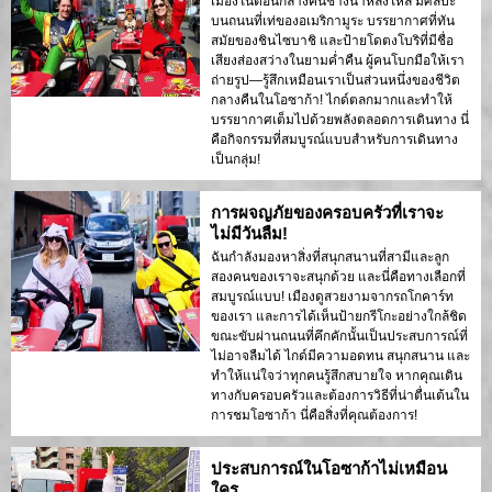
เมืองในตอนกลางคืนช่างน่าหลงใหล มีศิลปะ
บนถนนที่เท่ของอเมริกามูระ บรรยากาศที่ทัน
สมัยของชินไซบาชิ และป้ายโดตงโบริที่มีชื่อ
เสียงส่องสว่างในยามค่ำคืน ผู้คนโบกมือให้เรา
ถ่ายรูป—รู้สึกเหมือนเราเป็นส่วนหนึ่งของชีวิต
กลางคืนในโอซาก้า! ไกด์ตลกมากและทำให้
บรรยากาศเต็มไปด้วยพลังตลอดการเดินทาง นี่
คือกิจกรรมที่สมบูรณ์แบบสำหรับการเดินทาง
เป็นกลุ่ม!
การผจญภัยของครอบครัวที่เราจะ
ไม่มีวันลืม!
ฉันกำลังมองหาสิ่งที่สนุกสนานที่สามีและลูก
สองคนของเราจะสนุกด้วย และนี่คือทางเลือกที่
สมบูรณ์แบบ! เมืองดูสวยงามจากรถโกคาร์ท
ของเรา และการได้เห็นป้ายกรีโกะอย่างใกล้ชิด
ขณะขับผ่านถนนที่คึกคักนั้นเป็นประสบการณ์ที่
ไม่อาจลืมได้ ไกด์มีความอดทน สนุกสนาน และ
ทำให้แน่ใจว่าทุกคนรู้สึกสบายใจ หากคุณเดิน
ทางกับครอบครัวและต้องการวิธีที่น่าตื่นเต้นใน
การชมโอซาก้า นี่คือสิ่งที่คุณต้องการ!
ประสบการณ์ในโอซาก้าไม่เหมือน
ใคร