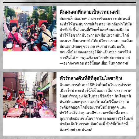
คืนฝนตกที่กลายเป็นเวทมนตร์!
ฝนตกเล็กน้อยระหว่างการขี่ของเรา แต่แทนที่
จะทำให้ประสบการณ์เสียหาย มันกลับทำให้มัน
น่าทึ่งยิ่งขึ้น! ถนนที่เปียกชื้นสะท้อนแสงนีออน
ทำให้โอซาก้ามีประกายเหมือนความฝัน ไกด์
ของเราเยี่ยมมาก ทำให้แน่ใจว่าเราสบายแม้จะ
มีฝนตกปรอยๆ ช่วงเวลาที่เราผ่านนัมบะใน
ขณะที่เมืองส่องแสงอยู่ใต้ฝนเป็นช่วงเวลาที่ไม่
อาจลืมได้ หากคุณกังวลเกี่ยวกับสภาพอากาศ
—อย่ากังวลเลย ทัวร์นี้ยอดเยี่ยมในทุกสภาพ!
ทัวร์กลางคืนที่ดีที่สุดในโอซาก้า!
ฉันชอบการค้นหาวิธีที่น่าตื่นเต้นในการสำรวจ
เมืองใหม่ และทัวร์นี้ก็เป็นอย่างนั้น! บรรยากาศ
ในอเมริกามูระเต็มไปด้วยชีวิตชีวา ชินไซบาชิ
ทันสมัยและหรูหรา และโดตงโบรินั้นสวยงาม
ระดับสุดยอด ไกด์ของเราเป็นมิตรสุดๆ และ
ทำให้แน่ใจว่าทุกคนมีช่วงเวลาที่น่าทึ่ง หาก
คุณกำลังเยี่ยมชมโอซาก้าและต้องการวิธีใหม่ที่
น่าตื่นเต้นในการสัมผัสเมืองนี้ ทัวร์นี้เป็นสิ่งที่
ต้องทำอย่างแน่นอน!