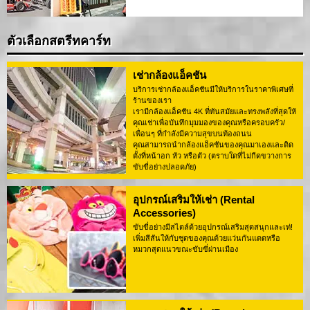
ตัวเลือกสตรีทคาร์ท
เช่ากล้องแอ็คชัน
บริการเช่ากล้องแอ็คชันมีให้บริการในราคาพิเศษที่
ร้านของเรา
เรามีกล้องแอ็คชัน 4K ที่ทันสมัยและทรงพลังที่สุดให้
คุณเช่าเพื่อบันทึกมุมมองของคุณหรือครอบครัว/
เพื่อนๆ ที่กำลังมีความสุขบนท้องถนน
คุณสามารถนำกล้องแอ็คชันของคุณมาเองและติด
ตั้งที่หน้าอก หัว หรือตัว (ตราบใดที่ไม่กีดขวางการ
ขับขี่อย่างปลอดภัย)
อุปกรณ์เสริมให้เช่า (Rental
Accessories)
ขับขี่อย่างมีสไตล์ด้วยอุปกรณ์เสริมสุดสนุกและเท่!
เพิ่มสีสันให้กับชุดของคุณด้วยแว่นกันแดดหรือ
หมวกสุดแนวขณะขับขี่ผ่านเมือง