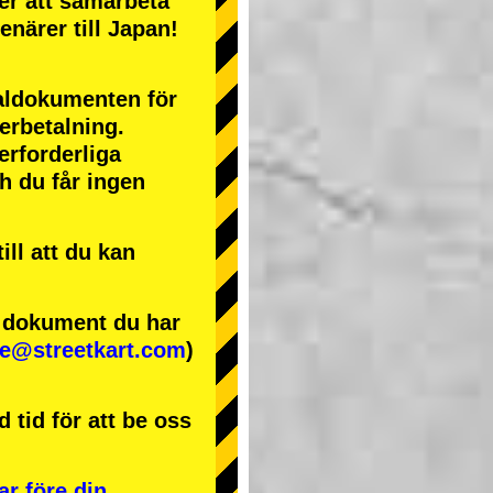
ter att samarbeta
enärer till Japan!
naldokumenten för
terbetalning.
erforderliga
ch du får ingen
ll att du kan
e dokument du har
se@streetkart.com
)
 tid för att be oss
ar före din