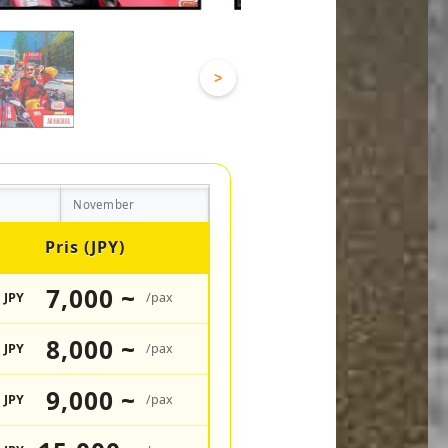
>
November
Pris (JPY)
7,000 ~
JPY
/pax
8,000 ~
JPY
/pax
9,000 ~
JPY
/pax