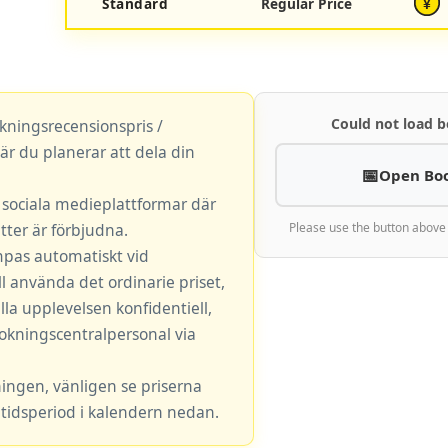
Standard
Regular Price
¥
Could not load b
okningsrecensionspris /
är du planerar att dela din
Open Bo
r sociala medieplattformar där
ter är förbjudna.
Please use the button above
mpas automatiskt vid
l använda det ordinarie priset,
lla upplevelsen konfidentiell,
okningscentralpersonal via
ningen, vänligen se priserna
tidsperiod i kalendern nedan.