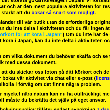
h
det största gokartföretaget
i Japan! Vi fortsät
sar
och är
den mest populära aktiviteten
för res
starkt att du
bokar så snart som möjligt.
änder till vår butik utan de erforderliga origi
an du inte delta i aktiviteten och du får ingen å
örkort för att köra i Japan“
) Om du inte har de 
 köra i Japan, kan du inte delta i aktiviteten o
 om vilka dokument du behöver skaffa och se ti
tik med dessa dokument.
att du skickar oss foton på ditt körkort och d
r bokat vår aktivitet via chat eller e-post (
licen
elkolla i förväg om det finns några problem.
r mycket nära datum kan du ha otillräckligt med
all måste du bekräfta det själv på eget ansvar.
okningspolicy tillåter endast avbokning
7 dag