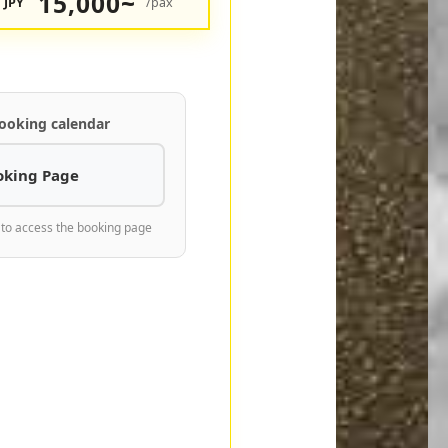
15,000~
JPY
/pax
ooking calendar
oking Page
 to access the booking page