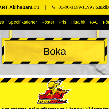
aki
RT Akihabara #1
📞+81-80-1199-1199
📧
ss
Specifikationer
Röster
Pris
Hitta hit
FAQ
Fö
Boka