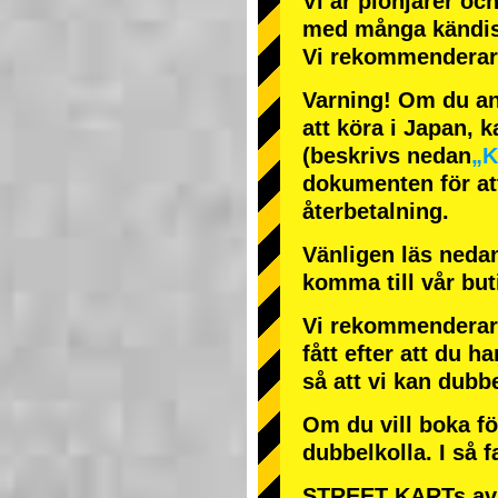
Vi är
pionjärer
oc
med
många kändi
Vi rekommenderar 
Varning! Om du anl
att köra i Japan, k
(beskrivs nedan
„K
dokumenten för att
återbetalning.
Vänligen läs nedan
komma till vår bu
Vi rekommenderar 
fått efter att du ha
så att vi kan dubb
Om du vill boka fö
dubbelkolla. I så f
STREET KARTs avb