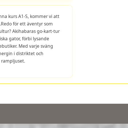
na kurs A1-S, kommer vi att
.Redo för ett äventyr som
ultur? Akihabaras go-kart-tur
ska gator, förbi lysande
ebutiker. Med varje sväng
rgin i distriktet och
 rampljuset.