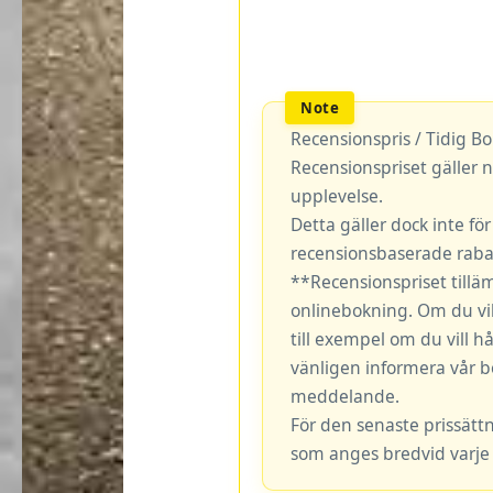
Recensionspris / Tidig B
Recensionspriset gäller n
upplevelse.
Detta gäller dock inte fö
recensionsbaserade rabat
**Recensionspriset tillä
onlinebokning. Om du vil
till exempel om du vill hå
vänligen informera vår b
meddelande.
För den senaste prissätt
som anges bredvid varje 