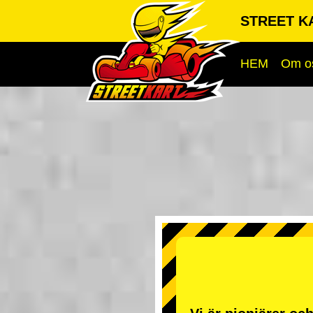
STREET KA
HEM
Om o