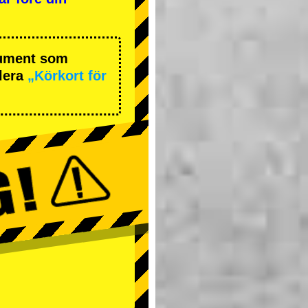
okument som
lera
„Körkort för