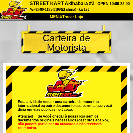
STREET KART Akihabara #2
OPEN 10:00-22:00
📞+81-80-1199-1199
📧
shina@kart.st
MENU/Trocar Loja
INÍCIO
Carteira de
Sobre
Especificações
Preços
Motorista
Acesso
Opiniões
FAQ
Empresa
Reserva
Trocar Loja
Tokyo Shinagawa
Tokyo Akihabara#1
Tokyo Akihabara#2
Tokyo Shibuya
Tokyo Shibuya Annex
Tokyo Bay
Esta atividade requer uma carteira de motorista
internacional ou outro documento que permita que você
Tokyo Asakusa
Osaka
dirija em vias públicas no Japão.
Atenção! Se você chegar à nossa loja sem os
Okinawa
documentos originais necessários (descritos abaixo),
não poderá participar da atividade
e
não receberá
reembolso
.