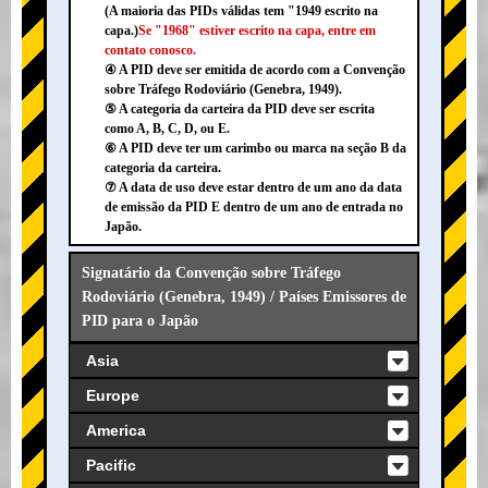
(A maioria das PIDs válidas tem "1949 escrito na
capa.)
Se "1968" estiver escrito na capa, entre em
contato conosco.
④ A PID deve ser emitida de acordo com a Convenção
sobre Tráfego Rodoviário (Genebra, 1949).
⑤ A categoria da carteira da PID deve ser escrita
como A, B, C, D, ou E.
⑥ A PID deve ter um carimbo ou marca na seção B da
categoria da carteira.
⑦ A data de uso deve estar dentro de um ano da data
de emissão da PID E dentro de um ano de entrada no
Japão.
Signatário da Convenção sobre Tráfego
Rodoviário (Genebra, 1949) / Países Emissores de
PID para o Japão
Asia
Europe
America
Pacific