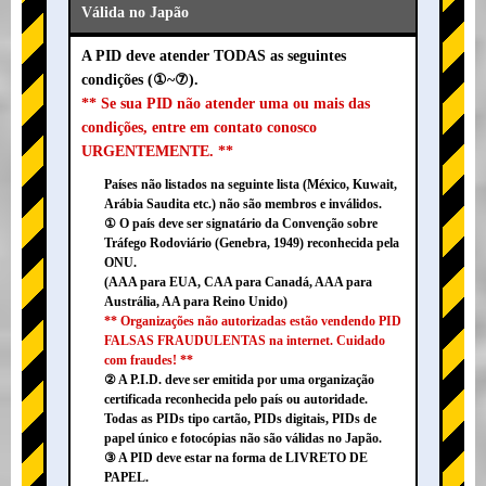
Válida no Japão
A PID deve atender TODAS as seguintes
condições (①~⑦).
** Se sua PID não atender uma ou mais das
condições, entre em contato conosco
URGENTEMENTE. **
Países não listados na seguinte lista (México, Kuwait,
Arábia Saudita etc.) não são membros e inválidos.
① O país deve ser signatário da Convenção sobre
Tráfego Rodoviário (Genebra, 1949) reconhecida pela
ONU.
(AAA para EUA, CAA para Canadá, AAA para
Austrália, AA para Reino Unido)
** Organizações não autorizadas estão vendendo PID
FALSAS FRAUDULENTAS na internet. Cuidado
com fraudes! **
② A P.I.D. deve ser emitida por uma organização
certificada reconhecida pelo país ou autoridade.
Todas as PIDs tipo cartão, PIDs digitais, PIDs de
papel único e fotocópias não são válidas no Japão.
③ A PID deve estar na forma de LIVRETO DE
PAPEL.