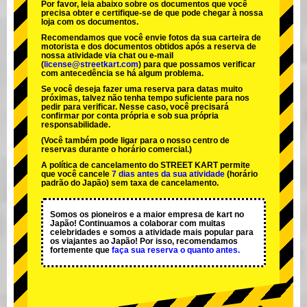
Por favor, leia abaixo sobre os documentos que você
precisa obter e certifique-se de que pode chegar à nossa
loja com os documentos.
Recomendamos que você envie fotos da sua carteira de
motorista e dos documentos obtidos após a reserva de
nossa atividade via chat ou e-mail
(
license@streetkart.com
) para que possamos verificar
com antecedência se há algum problema.
Se você deseja fazer uma reserva para datas muito
próximas, talvez não tenha tempo suficiente para nos
pedir para verificar. Nesse caso, você precisará
confirmar por conta própria e sob sua própria
responsabilidade.
(Você também pode ligar para o nosso centro de
reservas durante o horário comercial.)
A política de cancelamento do STREET KART permite
que você cancele
7 dias antes da sua atividade
(horário
padrão do Japão) sem taxa de cancelamento.
Somos os
pioneiros
e a
maior empresa de kart
no
Japão! Continuamos a colaborar com
muitas
celebridades
e somos a
atividade mais popular
para
os viajantes ao Japão! Por isso, recomendamos
fortemente que
faça sua reserva o quanto antes.