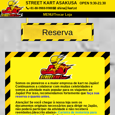
STREET KART ASAKUSA
OPEN 9:30-21:30
📞+81-80-9988-9988
📧
shina@kart.st
MENU/Trocar Loja
INÍCIO
Reserva
Sobre
Especificações
Preços
Acesso
Opiniões
FAQ
Empresa
Reserva
Trocar Loja
Tokyo Shinagawa
Tokyo Akihabara#1
Tokyo Akihabara#2
Tokyo Shibuya
Somos os
pioneiros
e a
maior empresa de kart
no Japão!
Tokyo Shibuya Annex
Tokyo Bay
Continuamos a colaborar com
muitas celebridades
e
somos a
atividade mais popular
para os viajantes ao
Japão! Por isso, recomendamos fortemente que
faça sua
Tokyo Asakusa
Osaka
reserva o quanto antes.
Atenção! Se você chegar à nossa loja sem os
Okinawa
documentos originais necessários para dirigir no Japão,
não poderá participar da atividade e não receberá
reembolso.
(descrito abaixo
« Carteira de motorista para