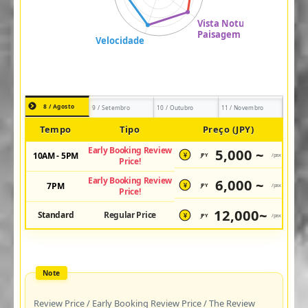
8 / Agosto
9 / Setembro
10 / Outubro
11 / Novembro
Tempo
Tipo
Preço (JPY)
Early Booking Review
5,000 ~
10AM - 5PM
JPY
/pax
¥
Price!
Early Booking Review
6,000 ~
7PM
JPY
/pax
¥
Price!
12,000~
Standard
Regular Price
JPY
/pax
¥
Review Price / Early Booking Review Price / The Review