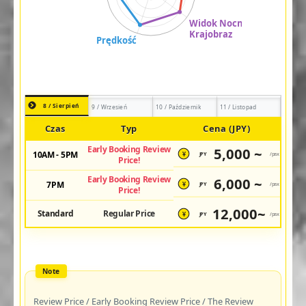
8 / Sierpień
9 / Wrzesień
10 / Październik
11 / Listopad
Czas
Typ
Cena (JPY)
Early Booking Review
5,000 ~
10AM - 5PM
JPY
/pax
¥
Price!
Early Booking Review
6,000 ~
7PM
JPY
/pax
¥
Price!
12,000~
Standard
Regular Price
JPY
/pax
¥
Review Price / Early Booking Review Price / The Review