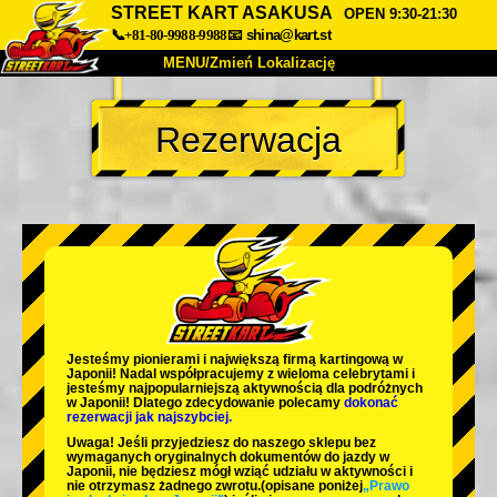
STREET KART ASAKUSA
OPEN 9:30-21:30
📞+81-80-9988-9988
📧
shina@kart.st
MENU/Zmień Lokalizację
TOP
Rezerwacja
O nas
Specyfikacja
Cena
Dojazd
Opinie
FAQ
Firma
Rezerwacja
Zmień Lokalizację
Tokyo Shinagawa
Tokyo Akihabara#1
Tokyo Akihabara#2
Tokyo Shibuya
Jesteśmy
pionierami
i
największą firmą kartingową
w
Tokyo Shibuya Annex
Tokyo Bay
Japonii! Nadal współpracujemy z
wieloma celebrytami
i
jesteśmy
najpopularniejszą aktywnością
dla podróżnych
w Japonii! Dlatego zdecydowanie polecamy
dokonać
Tokyo Asakusa
Osaka
rezerwacji jak najszybciej.
Uwaga! Jeśli przyjedziesz do naszego sklepu bez
Okinawa
wymaganych oryginalnych dokumentów do jazdy w
Japonii, nie będziesz mógł wziąć udziału w aktywności i
nie otrzymasz żadnego zwrotu.
(opisane poniżej
„Prawo