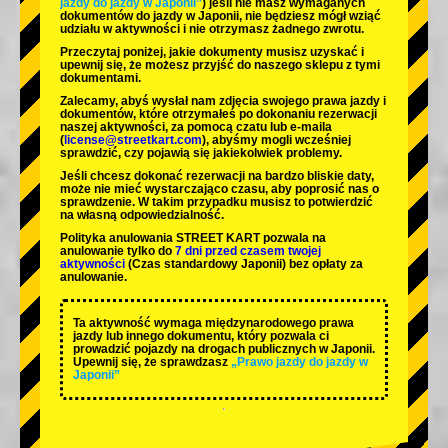
jazdy do jazdy w Japonii”
) jeśli nie masz wymaganych
dokumentów do jazdy w Japonii, nie będziesz mógł wziąć
udziału w aktywności i nie otrzymasz żadnego zwrotu.
Przeczytaj poniżej, jakie dokumenty musisz uzyskać i
upewnij się, że możesz przyjść do naszego sklepu z tymi
dokumentami.
Zalecamy, abyś wysłał nam zdjęcia swojego prawa jazdy i
dokumentów, które otrzymałeś po dokonaniu rezerwacji
naszej aktywności, za pomocą czatu lub e-maila
(
license@streetkart.com
), abyśmy mogli wcześniej
sprawdzić, czy pojawią się jakiekolwiek problemy.
Jeśli chcesz dokonać rezerwacji na bardzo bliskie daty,
może nie mieć wystarczająco czasu, aby poprosić nas o
sprawdzenie. W takim przypadku musisz to potwierdzić
na własną odpowiedzialność.
Polityka anulowania STREET KART pozwala na
anulowanie tylko do
7 dni przed czasem twojej
aktywności
(Czas standardowy Japonii) bez opłaty za
anulowanie.
Ta aktywność wymaga międzynarodowego prawa
jazdy lub innego dokumentu, który pozwala ci
prowadzić pojazdy na drogach publicznych w Japonii.
Upewnij się, że sprawdzasz
„Prawo jazdy do jazdy w
Japonii”