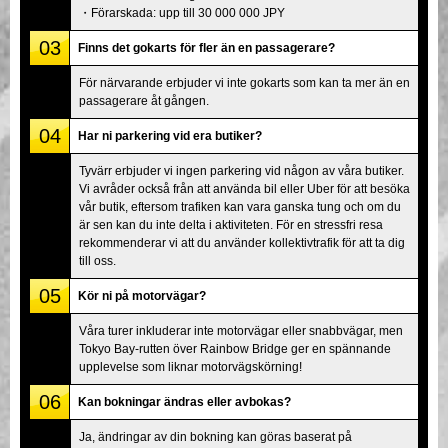
・Förarskada: upp till 30 000 000 JPY
03
Finns det gokarts för fler än en passagerare?
För närvarande erbjuder vi inte gokarts som kan ta mer än en
passagerare åt gången.
04
Har ni parkering vid era butiker?
Tyvärr erbjuder vi ingen parkering vid någon av våra butiker.
Vi avråder också från att använda bil eller Uber för att besöka
vår butik, eftersom trafiken kan vara ganska tung och om du
är sen kan du inte delta i aktiviteten. För en stressfri resa
rekommenderar vi att du använder kollektivtrafik för att ta dig
till oss.
05
Kör ni på motorvägar?
Våra turer inkluderar inte motorvägar eller snabbvägar, men
Tokyo Bay-rutten över Rainbow Bridge ger en spännande
upplevelse som liknar motorvägskörning!
06
Kan bokningar ändras eller avbokas?
Ja, ändringar av din bokning kan göras baserat på