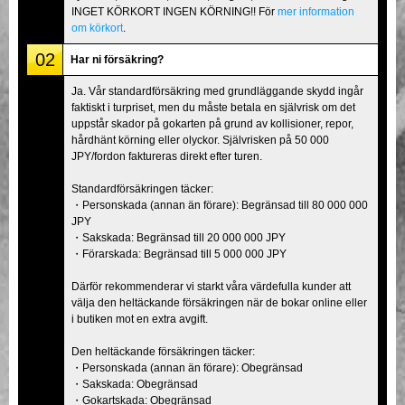
INGET KÖRKORT INGEN KÖRNING!! För
mer information
om körkort
.
02
Har ni försäkring?
Ja. Vår standardförsäkring med grundläggande skydd ingår
faktiskt i turpriset, men du måste betala en självrisk om det
uppstår skador på gokarten på grund av kollisioner, repor,
hårdhänt körning eller olyckor. Självrisken på 50 000
JPY/fordon faktureras direkt efter turen.
Standardförsäkringen täcker:
・Personskada (annan än förare): Begränsad till 80 000 000
JPY
・Sakskada: Begränsad till 20 000 000 JPY
・Förarskada: Begränsad till 5 000 000 JPY
Därför rekommenderar vi starkt våra värdefulla kunder att
välja den heltäckande försäkringen när de bokar online eller
i butiken mot en extra avgift.
Den heltäckande försäkringen täcker:
・Personskada (annan än förare): Obegränsad
・Sakskada: Obegränsad
・Gokartskada: Obegränsad