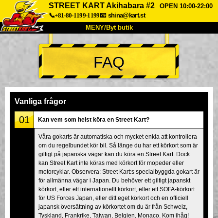
STREET KART Akihabara #2
OPEN 10:00-22:00
📞+81-80-1199-1199
📧
shina@kart.st
MENY/Byt butik
HEM
FAQ
Om oss
Specifikationer
Pris
Hitta hit
Röster
FAQ
Företag
Boka
Vanliga frågor
Byt butik
01
Kan vem som helst köra en Street Kart?
Tokyo Shinagawa
Tokyo Akihabara#1
Våra gokarts är automatiska och mycket enkla att kontrollera
om du regelbundet kör bil. Så länge du har ett körkort som är
Tokyo Akihabara#2
Tokyo Shibuya
giltigt på japanska vägar kan du köra en Street Kart. Dock
Tokyo Shibuya Annex
Tokyo Bay
kan Street Kart inte köras med körkort för mopeder eller
motorcyklar. Observera: Street Kart:s specialbyggda gokart är
Tokyo Asakusa
Osaka
för allmänna vägar i Japan. Du behöver ett giltigt japanskt
körkort, eller ett internationellt körkort, eller ett SOFA-körkort
Okinawa
för US Forces Japan, eller ditt eget körkort och en officiell
japansk översättning av körkortet om du är från Schweiz,
Tyskland, Frankrike, Taiwan, Belgien, Monaco. Kom ihåg!