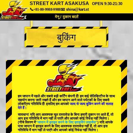
STREET KART ASAKUSA
OPEN 9:30-21:30
📞+81-80-9988-9988
📧
shina@kart.st
मेनू / दुकान बदलें
TOP
बुकिंग
हमारे बारे में
विशेषताएँ
कीमत
पहुंच
वॉयस
FAQ
कंपनी
बुकिंग
शाखा बदलें
टोक्यो शिनागावा #1
टोक्यो अकीहबारा#1
टोक्यो अकीहबारा#2
टोक्यो शिबुया
हम जापान में
पहले
और
सबसे बड़ी कर्टिंग कंपनी
हैं! हम
कई सेलिब्रिटीज
के साथ
टोक्यो शिबुया एनेक्स
टोक्यो बे
सहयोग करना जारी रखते हैं और हम जापान आने वाले पर्यटकों के लिए
सबसे
लोकप्रिय गतिविधि
हैं! इसलिए हम आपको
जल्द से जल्द बुकिंग करने की सलाह
देते हैं।
टोक्यो असाकुसा
ओसाका
सावधान! यदि आप आवश्यक मूल दस्तावेज़ के बिना हमारी दुकान पर आते हैं, तो
आप इस गतिविधि में भाग नहीं ले पाएंगे और आपको कोई रिफंड नहीं मिलेगा।
ओकिनावा
(नीचे विवरण में
“जापान में ड्राइव करने के लिए ड्राइविंग लाइसेंस”
) यदि आपके
पास जापान में ड्राइव करने के लिए आवश्यक दस्तावेज़ नहीं हैं, तो आप इस
गतिविधि में भाग नहीं ले पाएंगे और आपको कोई रिफंड नहीं मिलेगा।