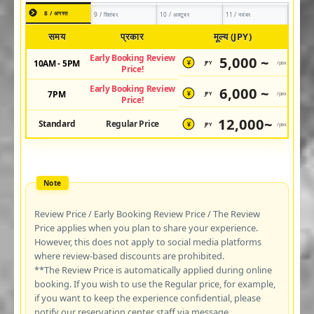
8 / अगस्त
9 / सितंबर
10 / अक्टूबर
11 / नवंबर
समय
प्रकार
मूल्य (JPY)
Early Booking Review
5,000 ~
10AM - 5PM
JPY
/pax
¥
Price!
Early Booking Review
6,000 ~
7PM
JPY
/pax
¥
Price!
12,000~
Standard
Regular Price
JPY
/pax
¥
Review Price / Early Booking Review Price / The Review
Price applies when you plan to share your experience.
However, this does not apply to social media platforms
where review-based discounts are prohibited.
**The Review Price is automatically applied during online
booking. If you wish to use the Regular price, for example,
if you want to keep the experience confidential, please
notify our reservation center staff via message.