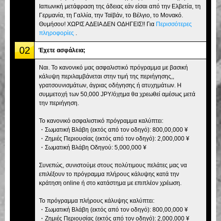
Ιαπωνική μετάφραση της άδειας εάν είσαι από την Ελβετία, τη
Γερμανία, τη Γαλλία, την Ταϊβάν, το Βέλγιο, το Μονακό.
Θυμήσου! ΧΩΡΙΣ ΑΔΕΙΑ ΔΕΝ ΟΔΗΓΕΙΣ!! Για
Περισσότερες
πληροφορίες
.
02
Έχετε ασφάλεια;
Ναι. Το κανονικό μας ασφαλιστικό πρόγραμμα με βασική
κάλυψη περιλαμβάνεται στην τιμή της περιήγησης,,
γρατσουνισμάτων, άγριας οδήγησης ή ατυχημάτων. Η
συμμετοχή των 50,000 JPY/όχημα θα χρεωθεί αμέσως μετά
την περιήγηση.
Το κανονικό ασφαλιστικό πρόγραμμα καλύπτει:
・Σωματική Βλάβη (εκτός από τον οδηγό): 800,00,000 ¥
・Ζημιές Περιουσίας (εκτός από τον οδηγό): 2,000,000 ¥
・Σωματική Βλάβη Οδηγού: 5,000,000 ¥
Συνεπώς, συνιστούμε στους πολύτιμους πελάτες μας να
επιλέξουν το πρόγραμμα πλήρους κάλυψης κατά την
κράτηση online ή στο κατάστημα με επιπλέον χρέωση.
Το πρόγραμμα πλήρους κάλυψης καλύπτει:
・Σωματική Βλάβη (εκτός από τον οδηγό): 800,00,000 ¥
・Ζημιές Περιουσίας (εκτός από τον οδηγό): 2,000,000 ¥