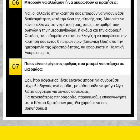
06
Μπορούν να αλλάξουν ή να ακυρωθούν οι κρατήσεις;
Ναι, οι αλλαγές στην κράτησή σας μπορούν να γίνουν βάσει
διαθεσιμότητας κατά την ώρα της αίτησής σας. Μπορείτε να
κάνετε αλλαγές στην κράτησή σας, όπως τον αριθμό των
οδηγών ή την ημερομηνία/ώρα, ή ακόμα και την διαδρομή.
Ωστόσο, αν επιθυμείτε να κάνετε αλλαγές ή να ακυρώσετε την
κράτησή σας εντός 6 ημερών πριν (Ιαπωνική Ώρα) από την
ημερομηνία της δραστηριότητας, θα εφαρμοστεί η Πολιτική
Ακύρωσης μας.
Ποιος είναι ο μέγιστος αριθμός που μπορεί να υπάρχει σε
07
μια ομάδα;
Ως μέτρο ασφαλείας, ένας ξεναγός μπορεί να συνοδεύσει
μέχρι 6 οδηγούς ανά ομάδα., με κάθε ομάδα να φεύγει λίγα
λεπτά αργότερα για λόγους ασφαλείας.
Για περισσότερες πληροφορίες, παρακαλούμε επικοινωνήστε
με το Κέντρο Κρατήσεων μας. Θα χαρούμε να σας
βοηθήσουμε!