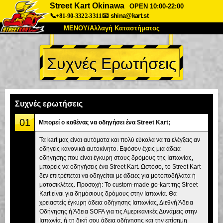
Street Kart Okinawa
OPEN 10:00-22:00
📞+81-90-3322-3311
📧
shina@kart.st
ΜΕΝΟΥ/Αλλαγή Καταστήματος
ΚΥΡΙΩΣ
Συχνές Ερωτήσεις
Σχετικά
Προδιαγραφές
Τιμές
Πρόσβαση
Αναφορές
Συχνές Ερωτήσεις
Εταιρεία
Κράτηση
Συχνές ερωτήσεις
Αλλαγή Καταστήματος
01
Μπορεί ο καθένας να οδηγήσει ένα Street Kart;
Τόκιο Σινάγαουα #1
Τόκιο Ακίχαμπαρα #1
Τα kart μας είναι αυτόματα και πολύ εύκολα να τα ελέγξεις αν
οδηγείς κανονικά αυτοκίνητο. Εφόσον έχεις μια άδεια
Τόκιο Ακίχαμπαρα #2
Τόκιο Σιμπούγια
οδήγησης που είναι έγκυρη στους δρόμους της Ιαπωνίας,
Τόκιο Σιμπούγια Annex
Τόκιο Κόλπος
μπορείς να οδηγήσεις ένα Street Kart. Ωστόσο, το Street Kart
δεν επιτρέπεται να οδηγείται με άδειες για μοτοποδήλατα ή
Τόκιο Ασακούσα
Οσάκα
μοτοσικλέτες. Προσοχή: Το custom-made go-kart της Street
Kart είναι για δημόσιους δρόμους στην Ιαπωνία. Θα
Οκινάουα
χρειαστείς έγκυρη άδεια οδήγησης Ιαπωνίας, Διεθνή Άδεια
Οδήγησης ή Άδεια SOFA για τις Αμερικανικές Δυνάμεις στην
Ιαπωνία, ή τη δική σου άδεια οδήγησης και την επίσημη