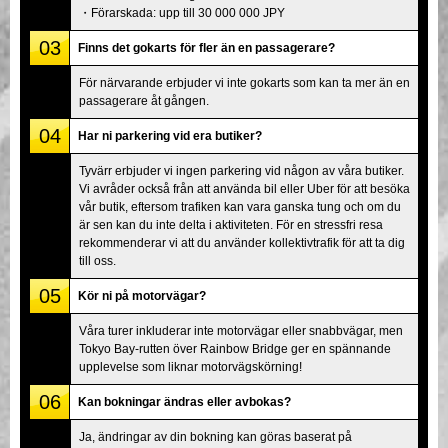
・Förarskada: upp till 30 000 000 JPY
03
Finns det gokarts för fler än en passagerare?
För närvarande erbjuder vi inte gokarts som kan ta mer än en
passagerare åt gången.
04
Har ni parkering vid era butiker?
Tyvärr erbjuder vi ingen parkering vid någon av våra butiker.
Vi avråder också från att använda bil eller Uber för att besöka
vår butik, eftersom trafiken kan vara ganska tung och om du
är sen kan du inte delta i aktiviteten. För en stressfri resa
rekommenderar vi att du använder kollektivtrafik för att ta dig
till oss.
05
Kör ni på motorvägar?
Våra turer inkluderar inte motorvägar eller snabbvägar, men
Tokyo Bay-rutten över Rainbow Bridge ger en spännande
upplevelse som liknar motorvägskörning!
06
Kan bokningar ändras eller avbokas?
Ja, ändringar av din bokning kan göras baserat på