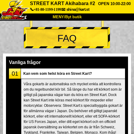
STREET KART Akihabara #2
OPEN 10:00-22:00
📞+81-80-1199-1199
📧
shina@kart.st
MENY/Byt butik
HEM
FAQ
Om oss
Specifikationer
Pris
Hitta hit
Röster
FAQ
Företag
Boka
Vanliga frågor
Byt butik
01
Kan vem som helst köra en Street Kart?
Tokyo Shinagawa
Tokyo Akihabara#1
Våra gokarts är automatiska och mycket enkla att kontrollera
om du regelbundet kör bil. Så länge du har ett körkort som är
Tokyo Akihabara#2
Tokyo Shibuya
giltigt på japanska vägar kan du köra en Street Kart. Dock
Tokyo Shibuya Annex
Tokyo Bay
kan Street Kart inte köras med körkort för mopeder eller
motorcyklar. Observera: Street Kart:s specialbyggda gokart är
Tokyo Asakusa
Osaka
för allmänna vägar i Japan. Du behöver ett giltigt japanskt
körkort, eller ett internationellt körkort, eller ett SOFA-körkort
Okinawa
för US Forces Japan, eller ditt eget körkort och en officiell
japansk översättning av körkortet om du är från Schweiz,
Tyskland, Frankrike, Taiwan, Belgien, Monaco. Kom ihåg!