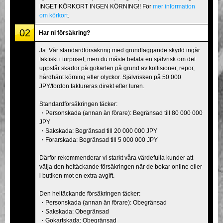
INGET KÖRKORT INGEN KÖRNING!! För
mer information
om körkort
.
02
Har ni försäkring?
Ja. Vår standardförsäkring med grundläggande skydd ingår
faktiskt i turpriset, men du måste betala en självrisk om det
uppstår skador på gokarten på grund av kollisioner, repor,
hårdhänt körning eller olyckor. Självrisken på 50 000
JPY/fordon faktureras direkt efter turen.
Standardförsäkringen täcker:
・Personskada (annan än förare): Begränsad till 80 000 000
JPY
・Sakskada: Begränsad till 20 000 000 JPY
・Förarskada: Begränsad till 5 000 000 JPY
Därför rekommenderar vi starkt våra värdefulla kunder att
välja den heltäckande försäkringen när de bokar online eller
i butiken mot en extra avgift.
Den heltäckande försäkringen täcker:
・Personskada (annan än förare): Obegränsad
・Sakskada: Obegränsad
・Gokartskada: Obegränsad