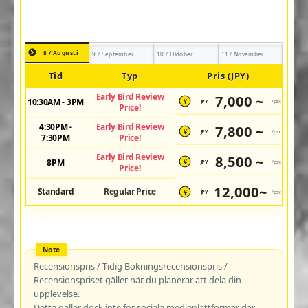
8 / Augusti
9 / September
10 / Oktober
11 / November
Tid
Typ
Pris (JPY)
Early Bird Review
7,000 ~
10:30AM - 3PM
JPY
/pax
¥
Price!
4:30PM -
Early Bird Review
7,800 ~
JPY
/pax
¥
7:30PM
Price!
Early Bird Review
8,500 ~
8PM
JPY
/pax
¥
Price!
12,000~
Standard
Regular Price
JPY
/pax
¥
Recensionspris / Tidig Bokningsrecensionspris /
Recensionspriset gäller när du planerar att dela din
upplevelse.
Detta gäller dock inte för sociala medieplattformar där