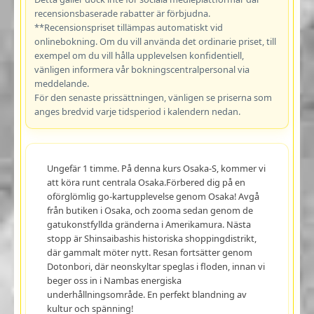
recensionsbaserade rabatter är förbjudna.
**Recensionspriset tillämpas automatiskt vid
onlinebokning. Om du vill använda det ordinarie priset, till
exempel om du vill hålla upplevelsen konfidentiell,
vänligen informera vår bokningscentralpersonal via
meddelande.
För den senaste prissättningen, vänligen se priserna som
anges bredvid varje tidsperiod i kalendern nedan.
Ungefär 1 timme. På denna kurs Osaka-S, kommer vi
att köra runt centrala Osaka.Förbered dig på en
oförglömlig go-kartupplevelse genom Osaka! Avgå
från butiken i Osaka, och zooma sedan genom de
gatukonstfyllda gränderna i Amerikamura. Nästa
stopp är Shinsaibashis historiska shoppingdistrikt,
där gammalt möter nytt. Resan fortsätter genom
Dotonbori, där neonskyltar speglas i floden, innan vi
beger oss in i Nambas energiska
underhållningsområde. En perfekt blandning av
kultur och spänning!