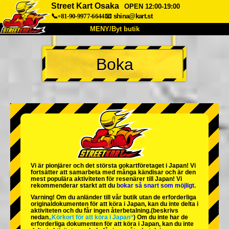
Street Kart Osaka
OPEN 12:00-19:00
📞+81-90-9977-6644
📧
shina@kart.st
MENY/Byt butik
HEM
Boka
Om oss
Specifikationer
Pris
Hitta hit
Röster
FAQ
Företag
Boka
Byt butik
Tokyo Shinagawa
Tokyo Akihabara#1
Tokyo Akihabara#2
Tokyo Shibuya
Vi är
pionjärer
och
det största gokartföretaget
i Japan! Vi
Tokyo Shibuya Annex
Tokyo Bay
fortsätter att samarbeta med
många kändisar
och är
den
mest populära aktiviteten
för resenärer till Japan! Vi
rekommenderar starkt att du
bokar så snart som möjligt.
Tokyo Asakusa
Osaka
Varning! Om du anländer till vår butik utan de erforderliga
originaldokumenten för att köra i Japan, kan du inte delta i
Okinawa
aktiviteten och du får ingen återbetalning.
(beskrivs
nedan
„Körkort för att köra i Japan“
) Om du inte har de
erforderliga dokumenten för att köra i Japan, kan du inte