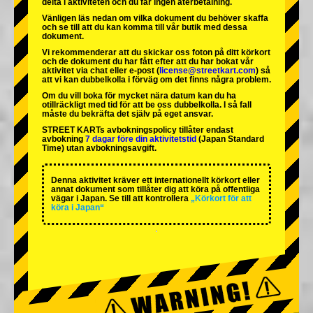
delta i aktiviteten och du får ingen återbetalning.
Vänligen läs nedan om vilka dokument du behöver skaffa
och se till att du kan komma till vår butik med dessa
dokument.
Vi rekommenderar att du skickar oss foton på ditt körkort
och de dokument du har fått efter att du har bokat vår
aktivitet via chat eller e-post (
license@streetkart.com
) så
att vi kan dubbelkolla i förväg om det finns några problem.
Om du vill boka för mycket nära datum kan du ha
otillräckligt med tid för att be oss dubbelkolla. I så fall
måste du bekräfta det själv på eget ansvar.
STREET KARTs avbokningspolicy tillåter endast
avbokning
7 dagar före din aktivitetstid
(Japan Standard
Time) utan avbokningsavgift.
Denna aktivitet kräver ett internationellt körkort eller
annat dokument som tillåter dig att köra på offentliga
vägar i Japan. Se till att kontrollera
„Körkort för att
köra i Japan“