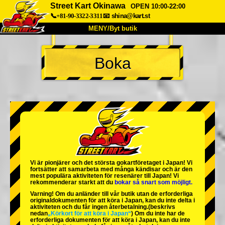
Street Kart Okinawa
OPEN 10:00-22:00
📞+81-90-3322-3311
📧
shina@kart.st
MENY/Byt butik
HEM
Boka
Om oss
Specifikationer
Pris
Hitta hit
Röster
FAQ
Företag
Boka
Byt butik
Tokyo Shinagawa
Tokyo Akihabara#1
Tokyo Akihabara#2
Tokyo Shibuya
Vi är
pionjärer
och
det största gokartföretaget
i Japan! Vi
Tokyo Shibuya Annex
Tokyo Bay
fortsätter att samarbeta med
många kändisar
och är
den
mest populära aktiviteten
för resenärer till Japan! Vi
rekommenderar starkt att du
bokar så snart som möjligt.
Tokyo Asakusa
Osaka
Varning! Om du anländer till vår butik utan de erforderliga
originaldokumenten för att köra i Japan, kan du inte delta i
Okinawa
aktiviteten och du får ingen återbetalning.
(beskrivs
nedan
„Körkort för att köra i Japan“
) Om du inte har de
erforderliga dokumenten för att köra i Japan, kan du inte