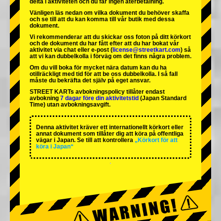
delta i aktiviteten och du får ingen återbetalning.
Vänligen läs nedan om vilka dokument du behöver skaffa
och se till att du kan komma till vår butik med dessa
dokument.
Vi rekommenderar att du skickar oss foton på ditt körkort
och de dokument du har fått efter att du har bokat vår
aktivitet via chat eller e-post (
license@streetkart.com
) så
att vi kan dubbelkolla i förväg om det finns några problem.
Om du vill boka för mycket nära datum kan du ha
otillräckligt med tid för att be oss dubbelkolla. I så fall
måste du bekräfta det själv på eget ansvar.
STREET KARTs avbokningspolicy tillåter endast
avbokning
7 dagar före din aktivitetstid
(Japan Standard
Time) utan avbokningsavgift.
Denna aktivitet kräver ett internationellt körkort eller
annat dokument som tillåter dig att köra på offentliga
vägar i Japan. Se till att kontrollera
„Körkort för att
köra i Japan“