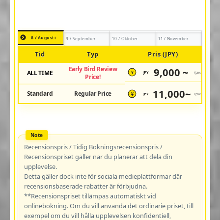
8 / Augusti
9 / September
10 / Oktober
11 / November
Tid
Typ
Pris (JPY)
Early Bird Review
9,000 ~
ALL TIME
JPY
/pax
¥
Price!
11,000~
Standard
Regular Price
JPY
/pax
¥
Recensionspris / Tidig Bokningsrecensionspris /
Recensionspriset gäller när du planerar att dela din
upplevelse.
Detta gäller dock inte för sociala medieplattformar där
recensionsbaserade rabatter är förbjudna.
**Recensionspriset tillämpas automatiskt vid
onlinebokning. Om du vill använda det ordinarie priset, till
exempel om du vill hålla upplevelsen konfidentiell,