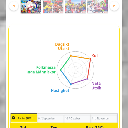
<
>
8 / Augusti
9 / September
10 / Oktober
11 / November
Tid
Typ
Pris (JPY)