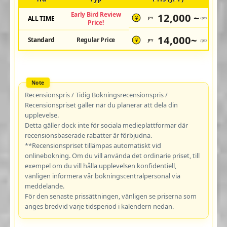
Early Bird Review
12,000 ~
ALL TIME
JPY
/pax
¥
Price!
14,000~
Standard
Regular Price
JPY
/pax
¥
Recensionspris / Tidig Bokningsrecensionspris /
Recensionspriset gäller när du planerar att dela din
upplevelse.
Detta gäller dock inte för sociala medieplattformar där
recensionsbaserade rabatter är förbjudna.
**Recensionspriset tillämpas automatiskt vid
onlinebokning. Om du vill använda det ordinarie priset, till
exempel om du vill hålla upplevelsen konfidentiell,
vänligen informera vår bokningscentralpersonal via
meddelande.
För den senaste prissättningen, vänligen se priserna som
anges bredvid varje tidsperiod i kalendern nedan.